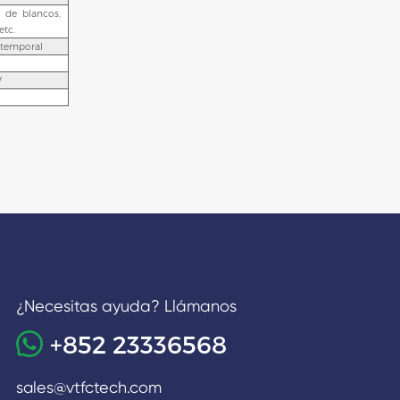
 de blancos,
etc.
uitemporal
V
¿Necesitas ayuda? Llámanos
+852 23336568
sales@vtfctech.com