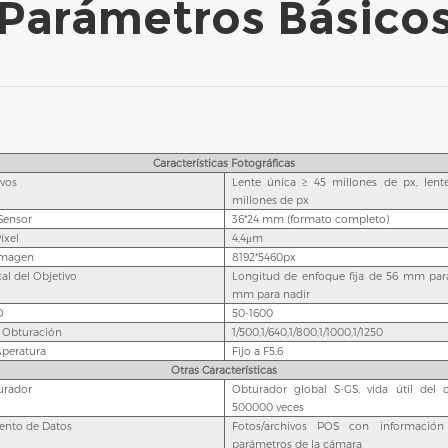
Parámetros Básico
Características Fotográficas
ivos
Lente única ≥ 45 millones de px, lent
millones de px
Sensor
36*24 mm (formato completo)
íxel
4,4μm
Imagen
8192*5460px
al del Objetivo
Longitud de enfoque fija de 56 mm par
mm para nadir
O
50-1600
 Obturación
1/500,1/640,1/800,1/1000,1/1250
peratura
Fijo a F5.6
Otras Características
urador
Obturador global S-GS, vida útil del 
500000 veces
nto de Datos
Fotos/archivos POS con informació
parámetros de la cámara