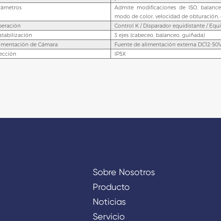
rámetros
Admite modificaciones de ISO, balance
modo de color, velocidad de obturación, 
eración
Control K / Disparador equidistante / Eq
stabilización
3 ejes (cabeceo, balanceo, guiñada)
limentación de Cámara
Fuente de alimentación externa DC12-50
tección
IP5X
Sobre Nosotros
Producto
Noticias
Servicio