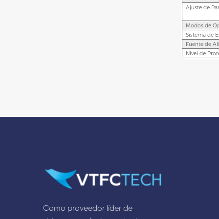
Ajuste de Pa
Modos de Op
Sistema de E
Fuente de A
Nivel de Pro
Como proveedor líder de