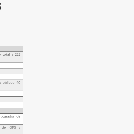
s
e total ≥ 225
a oblicuo, 40
obturador de
n del GPS y